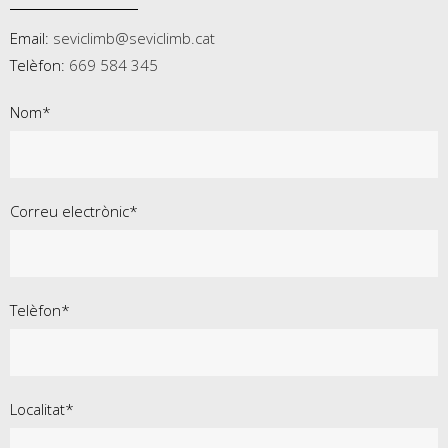
Email:
seviclimb@seviclimb.cat
Telèfon:
669 584 345
Nom*
Correu electrònic*
Telèfon*
Localitat*