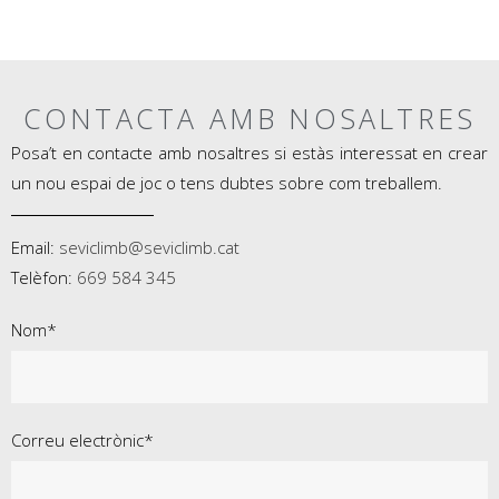
CONTACTA AMB NOSALTRES
Posa’t en contacte amb nosaltres si estàs interessat en crear
un nou espai de joc o tens dubtes sobre com treballem.
Email:
seviclimb@seviclimb.cat
Telèfon:
669 584 345
Nom*
Correu electrònic*