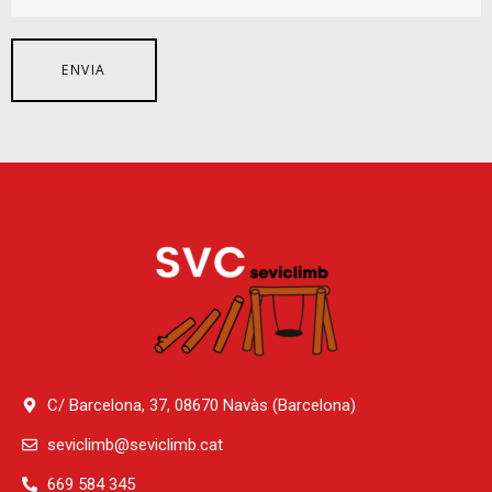
C/ Barcelona, 37, 08670 Navàs (Barcelona)
seviclimb@seviclimb.cat
669 584 345