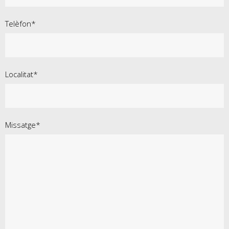
Telèfon*
Localitat*
Missatge*