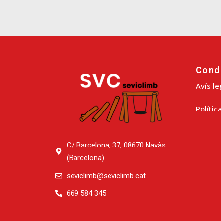
Condi
Avís le
Polític
C/ Barcelona, 37, 08670 Navàs
(Barcelona)
seviclimb@seviclimb.cat
669 584 345