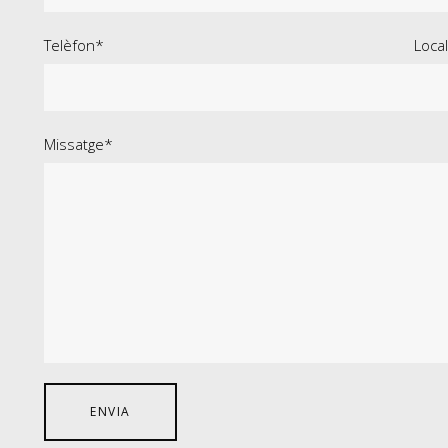
Telèfon*
Local
Missatge*