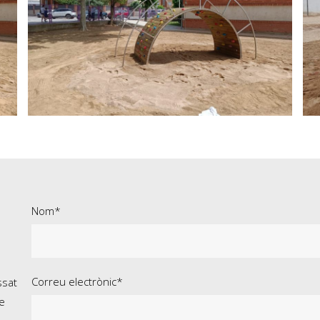
Nom*
Correu electrònic*
ssat
e