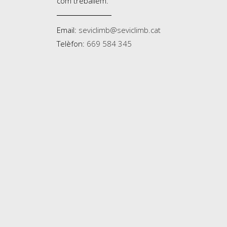
com treballem.
Email:
seviclimb@seviclimb.cat
Telèfon:
669 584 345