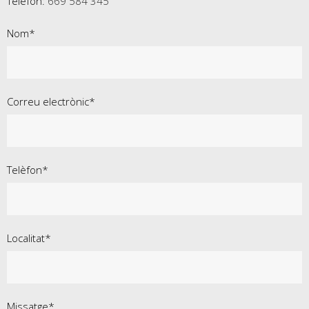
Telèfon:
669 584 345
Nom*
Correu electrònic*
Telèfon*
Localitat*
Missatge*