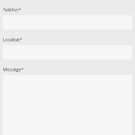
Telèfon*
Localitat*
Missatge*