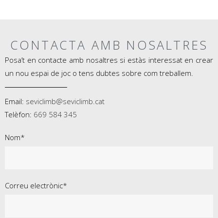
CONTACTA AMB NOSALTRES
Posa’t en contacte amb nosaltres si estàs interessat en crear
un nou espai de joc o tens dubtes sobre com treballem.
Email:
seviclimb@seviclimb.cat
Telèfon:
669 584 345
Nom*
Correu electrònic*