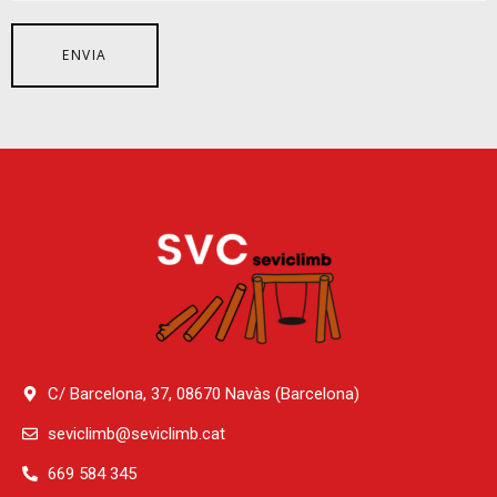
C/ Barcelona, 37, 08670 Navàs (Barcelona)
seviclimb@seviclimb.cat
669 584 345