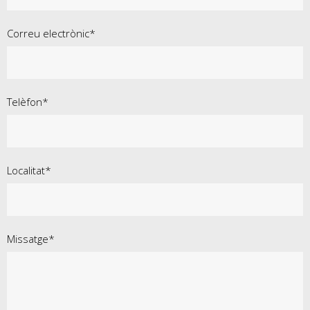
Correu electrònic*
Telèfon*
Localitat*
Missatge*