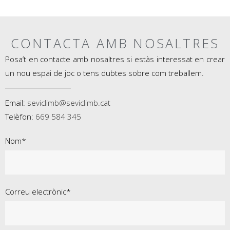
CONTACTA AMB NOSALTRES
Posa’t en contacte amb nosaltres si estàs interessat en crear
un nou espai de joc o tens dubtes sobre com treballem.
Email:
seviclimb@seviclimb.cat
Telèfon:
669 584 345
Nom*
Correu electrònic*