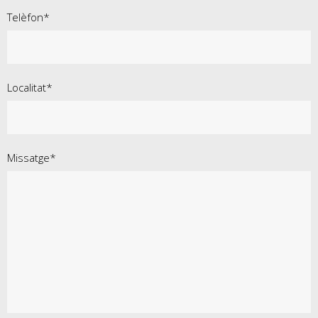
Telèfon*
Localitat*
Missatge*