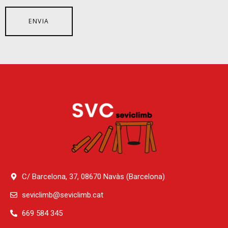
C/ Barcelona, 37, 08670 Navàs (Barcelona)
seviclimb@seviclimb.cat
669 584 345