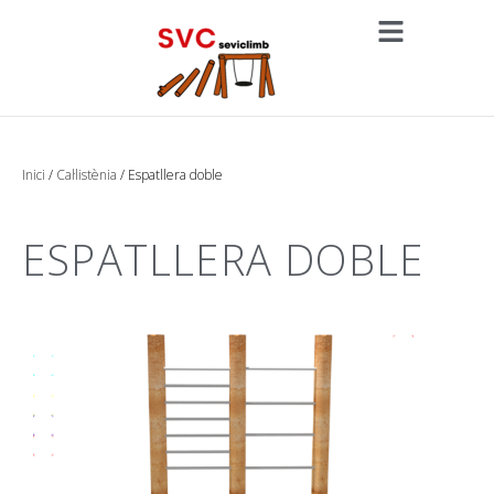
Inici
/
Cal·listènia
/ Espatllera doble
ESPATLLERA DOBLE