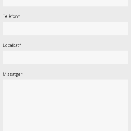
Telèfon*
Localitat*
Missatge*