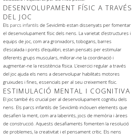
DESENVOLUPAMENT FÍSIC A TRAVÉS
DEL JOC
Els
parcs infantils
de Seviclimb estan dissenyats per fomentar
el desenvolupament físic dels nens. La varietat d’estructures i
equips de joc, com ara gronxadors, tobogans, barres
d’escalada i ponts d’equilibri, estan pensats per estimular
diferents grups musculars, millorar-ne la coordinació i
augmentar-ne la resistència física. L’exercici regular a través
del joc ajuda els nens a desenvolupar habilitats motores
gruixudes i fines, essencials per al seu creixement físic.
ESTIMULACIÓ MENTAL I COGNITIVA
El joc també és crucial per al desenvolupament cognitiu dels
nens. Els parcs infantils de Seviclimb inclouen elements que
desafien la ment, com ara laberints, jocs de memòria i àrees
de construcció. Aquests desafiaments fomenten la resolució
de problemes, la creativitat i el pensament crític. Els nens