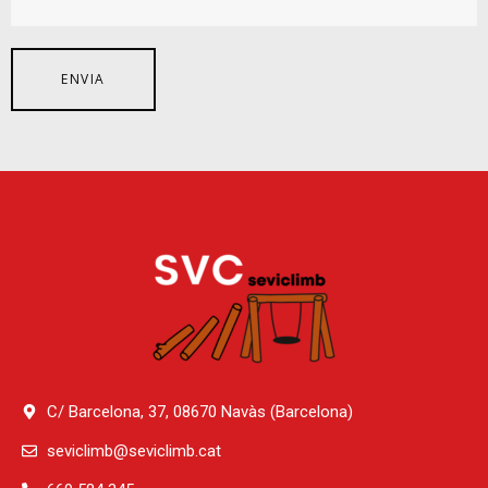
C/ Barcelona, 37, 08670 Navàs (Barcelona)
seviclimb@seviclimb.cat