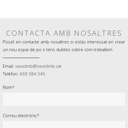
CONTACTA AMB NOSALTRES
Posa’t en contacte amb nosaltres si estàs interessat en crear
un nou espai de joc o tens dubtes sobre com treballem.
Email:
seviclimb@seviclimb.cat
Telèfon:
669 584 345
Nom*
Correu electrònic*