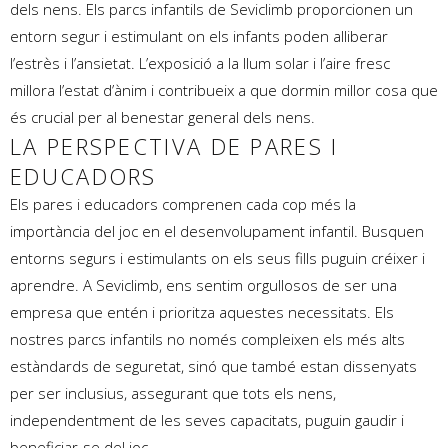
dels nens. Els parcs infantils de Seviclimb proporcionen un
entorn segur i estimulant on els infants poden alliberar
l’estrès i l’ansietat. L’exposició a la llum solar i l’aire fresc
millora l’estat d’ànim i contribueix a que dormin millor cosa que
és crucial per al benestar general dels nens.
LA PERSPECTIVA DE PARES I
EDUCADORS
Els pares i educadors comprenen cada cop més la
importància del joc en el desenvolupament infantil. Busquen
entorns segurs i estimulants on els seus fills puguin créixer i
aprendre. A Seviclimb, ens sentim orgullosos de ser una
empresa que entén i prioritza aquestes necessitats. Els
nostres parcs infantils no només compleixen els més alts
estàndards de seguretat, sinó que també estan dissenyats
per ser inclusius, assegurant que tots els nens,
independentment de les seves capacitats, puguin gaudir i
beneficiar-se del joc.