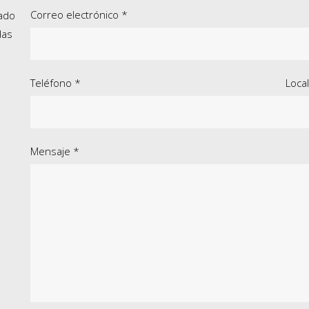
Correo electrónico *
sado
das
Teléfono *
Loca
Mensaje *