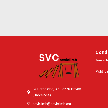
Cond
Aviso l
Polític
C/ Barcelona, 37, 08670 Navàs
(Barcelona)
seviclimb@seviclimb.cat