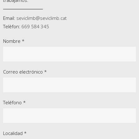
trabajamos.
Email:
seviclimb@seviclimb.cat
Telèfon:
669 584 345
Nombre *
Correo electrónico *
Teléfono *
Localidad *