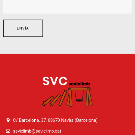
C/ Barcelona, 37, 08670 Navàs (Barcelona)
seviclimb@seviclimb.cat