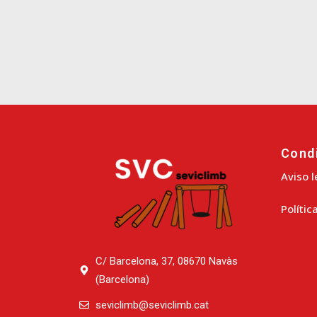
Cond
Aviso l
Polític
C/ Barcelona, 37, 08670 Navàs
(Barcelona)
seviclimb@seviclimb.cat