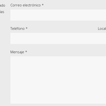
Correo electrónico *
sado
das
Teléfono *
Loca
Mensaje *