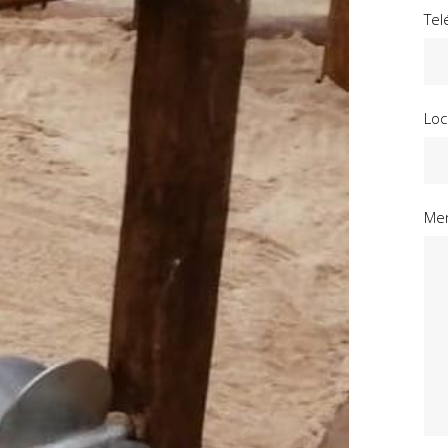
Tel
Loc
Men