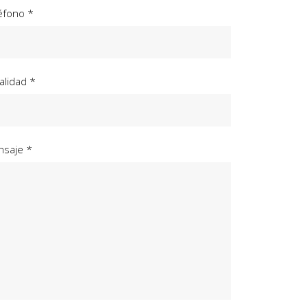
éfono *
alidad *
saje *