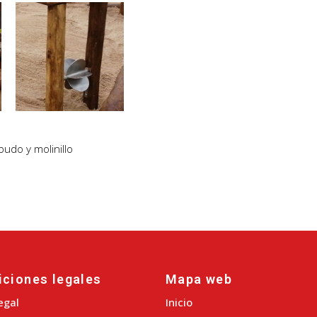
udo y molinillo
iciones legales
Mapa web
egal
Inicio